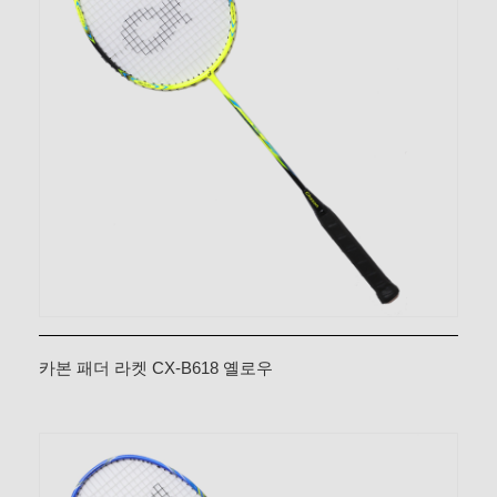
카본 패더 라켓 CX-B618 옐로우