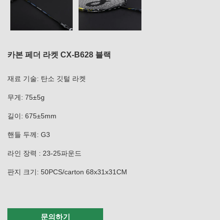
카본 페더 라켓 CX-B628 블랙
재료 기술: 탄소 깃털 라켓
무게: 75±5g
길이: 675±5mm
핸들 두께: G3
라인 장력 : 23-25파운드
판지 크기: 50PCS/carton 68x31x31CM
문의하기